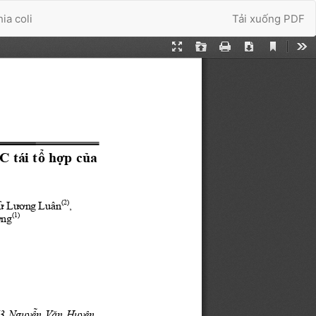
Tải xuống
ia coli
Tải xuống PDF