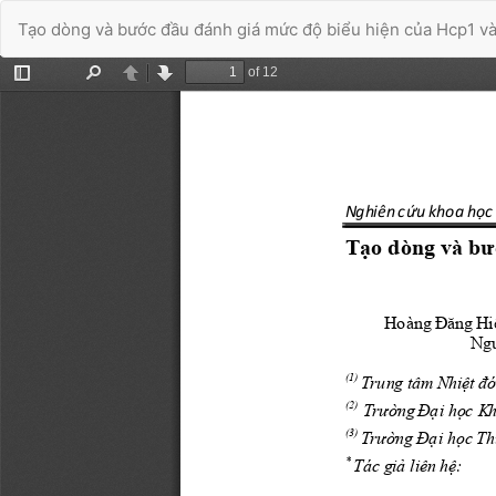
Quay
Tạo dòng và bước đầu đánh giá mức độ biểu hiện của Hcp1 và 
trở
lại
chi
tiết
Đã kết nối EMC
bài
báo