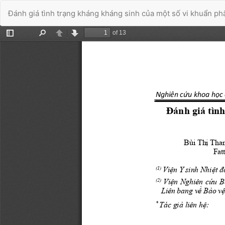
Quay
Đánh giá tình trạng kháng kháng sinh của một số vi khuẩn ph
trở
lại
chi
tiết
Đã kết nối EMC
bài
báo