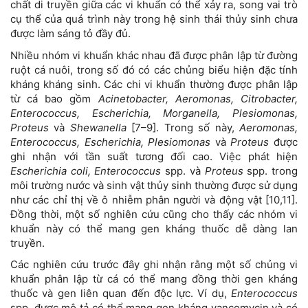
chất di truyền giữa các vi khuẩn có thể xảy ra, song vai trò
cụ thể của quá trình này trong hệ sinh thái thủy sinh chưa
được làm sáng tỏ đầy đủ.
Nhiều nhóm vi khuẩn khác nhau đã được phân lập từ đường
ruột cá nuôi, trong số đó có các chủng biểu hiện đặc tính
kháng kháng sinh. Các chi vi khuẩn thường được phân lập
từ cá bao gồm
Acinetobacter, Aeromonas, Citrobacter,
Enterococcus, Escherichia, Morganella, Plesiomonas,
Proteus
và
Shewanella
[7–9]. Trong số này,
Aeromonas,
Enterococcus, Escherichia, Plesiomonas
và
Proteus
được
ghi nhận với tần suất tương đối cao. Việc phát hiện
Escherichia coli, Enterococcus
spp. và
Proteus
spp. trong
môi trường nước và sinh vật thủy sinh thường được sử dụng
như các chỉ thị về ô nhiễm phân người và động vật [10,11].
Đồng thời, một số nghiên cứu cũng cho thấy các nhóm vi
khuẩn này có thể mang gen kháng thuốc dễ dàng lan
truyền.
Các nghiên cứu trước đây ghi nhận rằng một số chủng vi
khuẩn phân lập từ cá có thể mang đồng thời gen kháng
thuốc và gen liên quan đến độc lực. Ví dụ,
Enterococcus
spp. được mô tả có thể mang gen kháng vancomycin và có