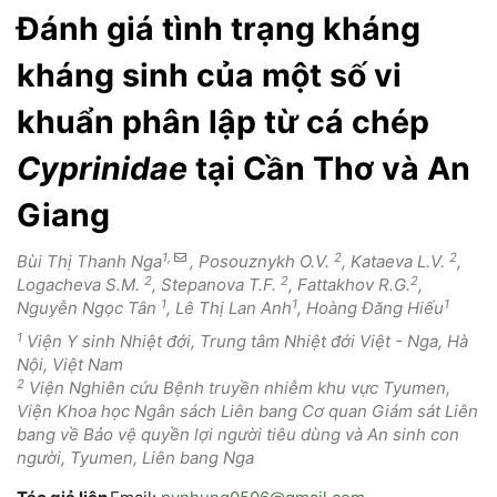
Đánh giá tình trạng kháng
kháng sinh của một số vi
khuẩn phân lập từ cá chép
Cyprinidae
tại Cần Thơ và An
Giang
1,
2
2
Bùi Thị Thanh Nga
, Posouznykh O.V.
, Kataeva L.V.
,
2
2
2
Logacheva S.M.
, Stepanova T.F.
, Fattakhov R.G.
,
1
1
1
Nguyễn Ngọc Tân
, Lê Thị Lan Anh
, Hoàng Đăng Hiếu
1
Viện Y sinh Nhiệt đới, Trung tâm Nhiệt đới Việt - Nga, Hà
Nội, Việt Nam
2
Viện Nghiên cứu Bệnh truyền nhiễm khu vực Tyumen,
Viện Khoa học Ngân sách Liên bang Cơ quan Giám sát Liên
bang về Bảo vệ quyền lợi người tiêu dùng và An sinh con
người, Tyumen, Liên bang Nga