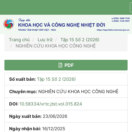
Điều
hướng
chính
Nội
dung
chính
Trang chủ
Lưu trữ
Tập 15 Số 2 (2026)
Thanh
NGHIÊN CỨU KHOA HỌC CÔNG NGHỆ
bên
Thanh
PDF
bên
Số xuất bản:
Tập 15 Số 2 (2026)
bài
Chuyên mục:
NGHIÊN CỨU KHOA HỌC CÔNG NGHỆ
viết
DOI:
10.58334/vrtc.jtst.vol.015.824
Ngày xuất bản:
23/06/2026
Ngày nhận bài:
16/12/2025