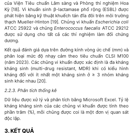
của Viện Tiêu chuẩn Lâm sàng và Phòng thí nghiệm Hoa
Kỳ [18]. Vi khuẩn sinh β-lactamase phổ rộng (ESBL) được
phát hiện bằng kỹ thuật khuếch tán đĩa đôi trên môi trường
thạch Mueller-Hinton [19]. Chủng vi khuẩn
Escherichia coli
ATCC 25922 và chủng
Enterococcus faecalis
ATCC 29212
được sử dụng cho tất cả các thí nghiệm làm đối chứng
dương.
Kết quả đánh giá dựa trên đường kính vòng ức chế (mm) và
phân loại mức độ nhạy cảm theo tiêu chuẩn CLSI M100
(năm 2023). Các chủng vi khuẩn được xác định là đa kháng
kháng sinh (multi-drug resistant, MDR) khi có kiểu hình
kháng đối với ít nhất một kháng sinh ở ≥ 3 nhóm kháng
sinh khác nhau [20].
2.2.3. Phân tích thống kê
Dữ liệu được xử lý và phân tích bằng Microsoft Excel. Tỷ lệ
kháng kháng sinh của các chủng vi khuẩn được tính theo
phần trăm (%), mỗi chủng được coi là một đơn vị quan sát
độc lập.
3. KẾT QUẢ