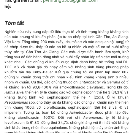
Tác giả liên
Email:
pvnhung0506@gmail.com
hệ:
Tóm tắt
Nội
Nghiên cứu này cung cấp dữ liệu thực tế về tình trạng kháng kháng sinh
dung
của các chủng vi khuẩn phân lập từ cá chép tại tỉnh Cần Thơ, An Giang,
Việt Nam. Tổng cộng 200 mẫu (vẩy, da, mô cơ và các cơ quan nội tạng) từ
cá chép được thu thập từ các ao hồ tự nhiên và một số cơ sở nuôi trồng
chính
thủy sản tại Cần Thơ, An Giang. Các mẫu được tiến hành làm sạch, khử
trùng sau đó tiến hành đồng nhất và nuôi cấy phân lập trên các môi trường
của
khác nhau. Các chủng vi khuẩn được định danh bằng hệ thống MALDI-
TOF MS và đánh giá độ nhạy cảm với kháng sinh bằng phương pháp
khuếch tán đĩa Kirby-Bauer. Kết quả chúng tôi đã phân lập được 607
bài
chủng vi khuẩn đồng thời ghi nhận kiểu hình kháng kháng sinh ở nhiều
nhóm vi khuẩn. Cụ thể, các chủng thuộc chi
Enterobacter
và
Serratia
có tỉ
viết
lệ kháng lên tới 90,6–100% với amoxicillin/acid clavulanic. Trong khi đó,
Hafnia alvei
thể hiện tỷ lệ kháng cao với cephalosporin thế hệ 3 (81,3%) và
kháng trung bình với cephalosporin thế hệ 4 (25%). Ở vi khuẩn
Pseudomonas
spp. cho thấy sự đa kháng, các chủng vi khuẩn này thể hiện
tính kháng 100% với ciprofloxacin, cephalosporin (thế hệ 3 và 4) và
imipenem. Tương tự, toàn bộ chủng
Acinetobacte
r được phân lập đều
kháng ciprofloxacin (100%). Đối với chi
Aeromonas
, tỷ lệ kháng
levofloxacin là 61,8%; đồng thời 34,7% chủng kháng với ít nhất một kháng
sinh khác trong nhóm fluoroquinolone. Những phát hiện này phản ánh thực
trạng kháng kháng sinh đang tồn tại ở các vi khuẩn phân lập từ động vật