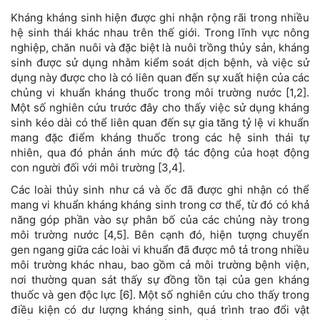
Kháng kháng sinh hiện được ghi nhận rộng rãi trong nhiều
hệ sinh thái khác nhau trên thế giới. Trong lĩnh vực nông
nghiệp, chăn nuôi và đặc biệt là nuôi trồng thủy sản, kháng
sinh được sử dụng nhằm kiểm soát dịch bệnh, và việc sử
dụng này được cho là có liên quan đến sự xuất hiện của các
chủng vi khuẩn kháng thuốc trong môi trường nước [1,2].
Một số nghiên cứu trước đây cho thấy việc sử dụng kháng
sinh kéo dài có thể liên quan đến sự gia tăng tỷ lệ vi khuẩn
mang đặc điểm kháng thuốc trong các hệ sinh thái tự
nhiên, qua đó phản ánh mức độ tác động của hoạt động
con người đối với môi trường [3,4].
Các loài thủy sinh như cá và ốc đã được ghi nhận có thể
mang vi khuẩn kháng kháng sinh trong cơ thể, từ đó có khả
năng góp phần vào sự phân bố của các chủng này trong
môi trường nước [4,5]. Bên cạnh đó, hiện tượng chuyển
gen ngang giữa các loài vi khuẩn đã được mô tả trong nhiều
môi trường khác nhau, bao gồm cả môi trường bệnh viện,
nơi thường quan sát thấy sự đồng tồn tại của gen kháng
thuốc và gen độc lực [6]. Một số nghiên cứu cho thấy trong
điều kiện có dư lượng kháng sinh, quá trình trao đổi vật