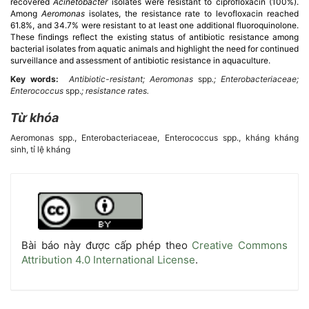
recovered
Acinetobacter
isolates were resistant to ciprofloxacin (100%).
Among
Aeromonas
isolates, the resistance rate to levofloxacin reached
61.8%, and 34.7% were resistant to at least one additional fluoroquinolone.
These findings reflect the existing status of antibiotic resistance among
bacterial isolates from aquatic animals and highlight the need for continued
surveillance and assessment of antibiotic resistance in aquaculture.
Key words:
Antibiotic-resistant; Aeromonas
spp
.; Enterobacteriaceae;
Enterococcus
spp.
;
resistance rates.
Từ khóa
Aeromonas spp., Enterobacteriaceae, Enterococcus spp., kháng kháng
sinh, tỉ lệ kháng
Chi
tiết
bài
Bài báo này được cấp phép theo
Creative Commons
Attribution 4.0 International License
.
viết