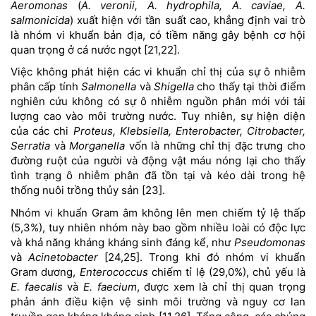
Aeromonas
(
A. veronii, A. hydrophila, A. caviae, A.
salmonicida
) xuất hiện với tần suất cao, khẳng định vai trò
là nhóm vi khuẩn bản địa, có tiềm năng gây bệnh cơ hội
quan trọng ở cá nước ngọt [21,22].
Việc không phát hiện các vi khuẩn chỉ thị của sự ô nhiễm
phân cấp tính
Salmonella
và
Shigella
cho thấy tại thời điểm
nghiên cứu không có sự ô nhiễm nguồn phân mới với tải
lượng cao vào môi trường nước. Tuy nhiên, sự hiện diện
của các chi
Proteus, Klebsiella, Enterobacter, Citrobacter,
Serratia
và
Morganella
vốn là những chỉ thị đặc trưng cho
đường ruột của người và động vật máu nóng lại cho thấy
tình trạng ô nhiễm phân đã tồn tại và kéo dài trong hệ
thống nuôi trồng thủy sản [23].
Nhóm vi khuẩn Gram âm không lên men chiếm tỷ lệ thấp
(5,3%), tuy nhiên nhóm này bao gồm nhiều loài có độc lực
và khả năng kháng kháng sinh đáng kể, như
Pseudomonas
và
Acinetobacter
[24,25]. Trong khi đó nhóm vi khuẩn
Gram dương,
Enterococcus
chiếm tỉ lệ (29,0%), chủ yếu là
E. faecalis
và
E. faecium
, được xem là chỉ thị quan trọng
phản ánh điều kiện vệ sinh môi trường và nguy cơ lan