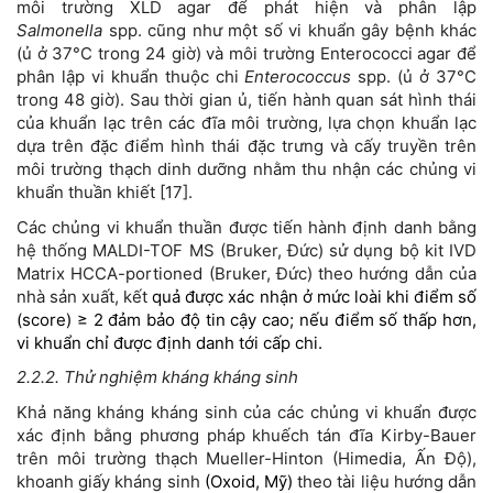
môi trường XLD agar để phát hiện và phân lập
Salmonella
spp. cũng như một số vi khuẩn gây bệnh khác
(ủ ở 37°C trong 24 giờ) và môi trường Enterococci agar để
phân lập vi khuẩn thuộc chi
Enterococcus
spp. (ủ ở 37°C
trong 48 giờ). Sau thời gian ủ, tiến hành quan sát hình thái
của khuẩn lạc trên các đĩa môi trường, lựa chọn khuẩn lạc
dựa trên đặc điểm hình thái đặc trưng và cấy truyền trên
môi trường thạch dinh dưỡng nhằm thu nhận các chủng vi
khuẩn thuần khiết [17].
Các chủng vi khuẩn thuần được tiến hành định danh bằng
hệ thống MALDI-TOF MS (Bruker, Đức) sử dụng bộ kit IVD
Matrix HCCA-portioned (Bruker, Đức) theo hướng dẫn của
nhà sản xuất, kết
quả được xác nhận ở mức loài khi điểm số
(score) ≥ 2 đảm bảo độ tin cậy cao; nếu điểm số thấp hơn,
vi khuẩn chỉ được định danh tới cấp chi.
2.2.2. Thử nghiệm kháng kháng sinh
Khả năng kháng kháng sinh của các chủng vi khuẩn được
xác định bằng phương pháp khuếch tán đĩa Kirby-Bauer
trên môi trường thạch Mueller-Hinton (Himedia, Ấn Độ),
khoanh giấy kháng sinh
(Oxoid, Mỹ)
theo tài liệu hướng dẫn