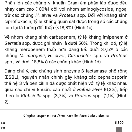
Phần lớn các chủng vi khuẩn Gram âm phân lập được đều
nhạy cảm cao (100%) đối với nhóm aminoglycoside, ngoại
trừ các chủng
H. alvei
và
Proteus
spp. Đối với kháng sinh
ciprofloxacin, tỷ lệ kháng quan sát được trong số các chủng
còn lại là tương đối thấp (<18,8%)
(Hình 1c).
Về nhóm kháng sinh carbapenem, tỷ lệ kháng imipenem ở
Serratia
spp. được ghi nhận là dưới 50%. Trong khi đó, tỷ lệ
kháng meropenem thấp hơn đáng kể: dưới 37,5% ở các
chủng
M. morganii
,
H. alvei
,
Citrobacter
spp. và
Proteus
spp., và dưới 18,8% ở các chủng khác
(Hình 1d).
Đáng chú ý, các chủng sinh enzyme β-lactamase phổ rộng
(ESBL), nguyên nhân chính gây kháng các cephalosporin
thế hệ 3 và penicillin đã được phát hiện với tỷ lệ khác nhau
giữa các chi vi khuẩn: cao nhất ở
Hafnia alvei
(6,3%), tiếp
theo là
Klebsiella
spp. (3,7%) và
Proteus
spp. (1,1%) (Hình
2).