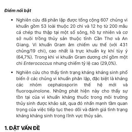
Điểm nổi bật
Nghiên cứu đã phân lập được tổng cộng 607 chủng vi
khuẩn gồm 53 loài thuộc 20 chi và 12 họ từ 200 mẫu
cá chép thu thập tại một số sông, hồ tự nhiên và cơ
sở nuôi trồng thủy sản thuộc tỉnh Cần Thơ và An
Giang. Vi khuẩn Gram âm chiếm ưu thế (với 431
chủng/19 chi), cao nhất là trực khuẩn kỵ khí tùy ý
(64,7%). Trong khi vi khuẩn Gram dương chỉ gồm một
chi
Enterococcus
nhưng chiếm tỷ lệ cao (29,0%).
Nghiên cứu cho thấy tình trạng kháng kháng sinh phổ
biến ở các chủng vi khuẩn phân lập, đặc biệt là kháng
các nhóm cephalosporin thế hệ mới và
fluoroquinolone. Những phát hiện này cho thấy sự
tồn tại của vi khuẩn kháng thuốc trong môi trường
thủy sinh được khảo sát, qua đó nhấn mạnh tầm quan
trọng của việc tiếp tục theo dõi và đánh giá tình trạng
kháng kháng sinh trong lĩnh vực thủy sản.
1. ĐẶT VẤN ĐỀ