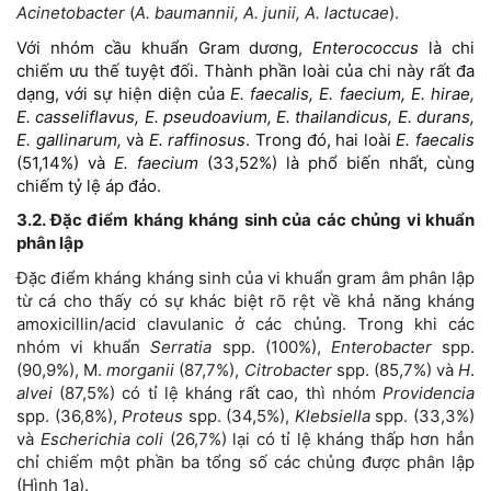
Acinetobacter
(
A. baumannii, A. junii, A. lactucae
).
Với nhóm cầu khuẩn Gram dương,
Enterococcus
là chi
chiếm ưu thế tuyệt đối. Thành phần loài của chi này rất đa
dạng, với sự hiện diện của
E. faecalis, E. faecium, E. hirae,
E. casseliflavus, E. pseudoavium, E. thailandicus, E. durans,
E. gallinarum,
và
E. raffinosus
. Trong đó, hai loài
E. faecalis
(51,14%) và
E. faecium
(33,52%) là phổ biến nhất, cùng
chiếm tỷ lệ áp đảo.
3.2. Đặc điểm kháng kháng sinh của các chủng vi khuẩn
phân lập
Đặc điểm kháng kháng sinh của vi khuẩn gram âm phân lập
từ cá cho thấy có sự khác biệt rõ rệt về khả năng kháng
amoxicillin/acid clavulanic ở các chủng. Trong khi các
nhóm vi khuẩn
Serratia
spp. (100%),
Enterobacter
spp.
(90,9%), M.
morganii
(87,7%),
Citrobacter
spp. (85,7%) và
H
.
alvei
(87,5%) có tỉ lệ kháng rất cao, thì nhóm
Providencia
spp. (36,8%),
Proteus
spp. (34,5%),
Klebsiella
spp. (33,3%)
và
Escherichia coli
(26,7%) lại có tỉ lệ kháng thấp hơn hẳn
chỉ chiếm một phần ba tổng số các chủng được phân lập
(Hình 1a).