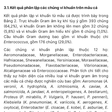
3.1. Kết quả phân lập các chủng vi khuẩn trên mẫu cá
Kết quả phân lập vi khuẩn từ mẫu cá được trình bày trong
Bảng 2. Trực khuẩn Gram âm kỵ khí tùy ý gồm 393 chủng
(64,2%), vi khuẩn Gram âm không lên men gồm 32 chủng
(5,8%) và vi khuẩn Gram âm hiếu khí gồm 6 chủng (1,0%).
Cầu khuẩn Gram dương bao gồm vi khuẩn thuộc chi
Enterococcus
, gồm 176 chủng (29,0%).
Các chủng vi khuẩn phân lập thuộc 12 họ:
Aeromonadaceae, Morganellaceae, Enterobacteriaceae,
Hafniaceae, Shewanellaceae, Yersiniaceae, Moraxellaceae,
Pseudomonadaceae, Flavobacteriaceae, Vibrionaceae,
Alcaligenaceae và Enterococcaceae. Phân tích chi tiết cho
thấy sự hiện diện của nhiều loại vi khuẩn gram âm trong
các mẫu cá chép được nghiên cứu bao gồm:
Aeromonas
(
A.
veronii
,
A. hydrophila, A. ichtniosmia, A. caviae, A.
salmonicida, A. jandaei, A. enteropelogenes, A. bestiarum
),
Proteus
(
P. mirabilis, P. Vulgaris, P. hauseri, P. penneri
),
Klebsiella
(
K. pneumoniae, K. variicola, K. aerogenes, K.
oxytoca
),
Enterobacter
(
E. cloacae, E. kobei, E. asburiae, E.