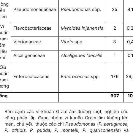
hông
Pseudomonadaceae
Pseudomonas
spp.
25
4,
lên
men
Vi
Flavobacteriaceae
Myroides injenensis
2
0,
huẩn
ram
Vibrionaceae
Vibrio
spp.
3
0,
âm
iếu
Alcaligenaceae
Alcaligenes faecalis
1
0,
khí
Cầu
huẩn
Enterococcaceae
Enterococcus
spp.
176
29,
ram
ương
ổng
607
10
Bên cạnh các vi khuẩn Gram âm đường ruột, nghiên cứu
cũng phân lập được nhóm vi khuẩn Gram âm không lên
men, chủ yếu thuộc các chi
Pseudomonas
(
P. aeruginosa,
P. otitidis, P. putida, P. monteili, P. quariconensis
) và