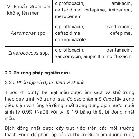
ciprofloxacin, amikacin,
Vi khuẩn Gram âm
ceftazidime, cefepime, imipenem,
không lên men
meropenem
ciprofloxacin, levofloxacin,
Aeromonas
spp.
ceftazidime, cefepime,
cotrimoxazole
ciprofloxacin, gentamicin,
Enterococcus
spp.
vancomycin, ampicillin, norfloxacin
2.2. Phương pháp nghiên cứu
2.2.1. Phân lập và định danh vi khuẩn
Trước khi xử lý, bề mặt mẫu được làm sạch và khử trùng
theo quy trình vô trùng, sau đó các phần mô được lấy trong
điều kiện vô trùng và đồng nhất trong dung dịch nước muối
sinh lý 0,9% (NaCl) với tỷ lệ 1:9 bằng thiết bị đồng nhất
mẫu.
Dịch đồng nhất được cấy trực tiếp trên các môi trường
thạch Endo để phân lập các vi khuẩn Gram âm đường ruột;