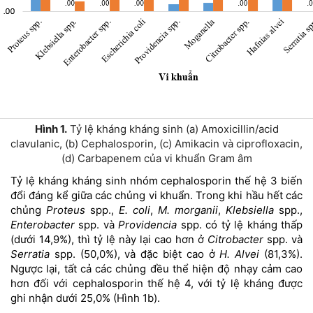
Hình 1.
Tỷ lệ kháng kháng sinh (a) Amoxicillin/acid
clavulanic, (b) Cephalosporin, (c) Amikacin và ciprofloxacin,
(d) Carbapenem của vi khuẩn Gram âm
Tỷ lệ kháng kháng sinh nhóm cephalosporin thế hệ 3 biến
đổi đáng kể giữa các chủng vi khuẩn. Trong khi hầu hết các
chủng
Proteus
spp.,
E. coli
,
M. morganii
,
Klebsiella
spp.,
Enterobacter
spp. và
Providencia
spp. có tỷ lệ kháng thấp
(dưới 14,9%), thì tỷ lệ này lại cao hơn ở
Citrobacter
spp. và
Serratia
spp. (50,0%), và đặc biệt cao ở
H. Alvei
(81,3%).
Ngược lại, tất cả các chủng đều thể hiện độ nhạy cảm cao
hơn đối với cephalosporin thế hệ 4, với tỷ lệ kháng được
ghi nhận dưới 25,0% (Hình 1b).