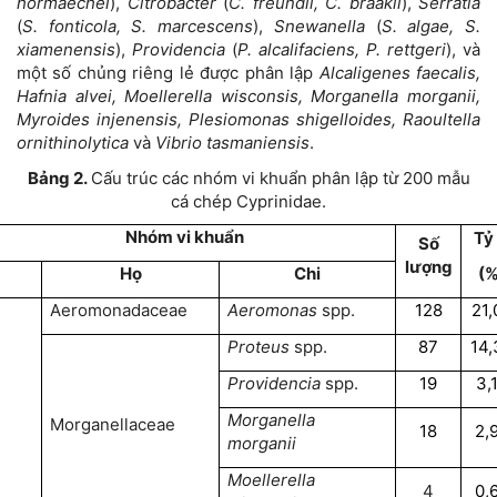
hormaechei
),
Citrobacter
(
C. freundii, C. braakii
),
Serratia
(
S. fonticola, S. marcescens
),
Snewanella
(
S. algae, S.
xiamenensis
),
Providencia
(
P. alcalifaciens, P. rettgeri
), và
một số chủng riêng lẻ được phân lập
Alcaligenes faecalis,
Hafnia alvei, Moellerella wisconsis, Morganella morganii,
Myroides injenensis, Plesiomonas shigelloides, Raoultella
ornithinolytica
và
Vibrio tasmaniensis
.
Bảng 2.
Cấu trúc các nhóm vi khuẩn phân lập từ 200 mẫu
cá chép Cyprinidae.
Nhóm vi khuẩn
Tỷ 
Số
lượng
(%
Họ
Chi
Aeromonadaceae
Aeromonas
spp.
128
21,
Proteus
spp.
87
14,
Providencia
spp.
19
3,
Morganella
Morganellaceae
18
2,
morganii
Moellerella
4
0,