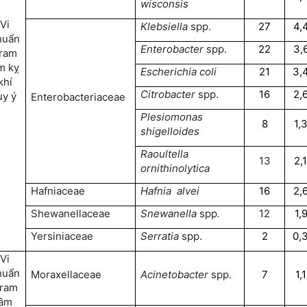
wisconsis
Vi
Klebsiella
spp.
27
4,
huẩn
Enterobacter
spp.
22
3,
ram
m kỵ
Escherichia coli
21
3,
khí
Citrobacter
spp.
16
2,
ùy ý
Enterobacteriaceae
Plesiomonas
8
1,
shigelloides
Raoultella
13
2,
ornithinolytica
Hafniaceae
Hafnia alvei
16
2,
Shewanellaceae
Snewanella
spp
.
12
1,
Yersiniaceae
Serratia
spp.
2
0,
Vi
huẩn
Moraxellaceae
Acinetobacter
spp.
7
1,
ram
âm