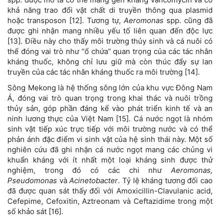
khả năng trao đổi vật chất di truyền thông qua plasmid
hoặc transposon [12]. Tương tự,
Aeromonas
spp. cũng đã
được ghi nhận mang nhiều yếu tố liên quan đến độc lực
[13]. Điều này cho thấy môi trường thủy sinh và cá nuôi có
thể đóng vai trò như “ổ chứa” quan trọng của các tác nhân
kháng thuốc, không chỉ lưu giữ mà còn thúc đẩy sự lan
truyền của các tác nhân kháng thuốc ra môi trường [14].
Sông Mekong là hệ thống sông lớn của khu vực Đông Nam
Á, đóng vai trò quan trọng trong khai thác và nuôi trồng
thủy sản, góp phần đáng kể vào phát triển kinh tế và an
ninh lương thực của Việt Nam [15]. Cá nước ngọt là nhóm
sinh vật tiếp xúc trực tiếp với môi trường nước và có thể
phản ánh đặc điểm vi sinh vật của hệ sinh thái này. Một số
nghiên cứu đã ghi nhận cá nước ngọt mang các chủng vi
khuẩn kháng với ít nhất một loại kháng sinh được thử
nghiệm, trong đó có các chi như
Aeromonas,
Pseudomonas
và
Acinetobacter
. Tỷ lệ kháng tương đối cao
đã được quan sát thấy đối với Amoxicillin-Clavulanic acid,
Cefepime, Cefoxitin, Aztreonam và Ceftazidime trong một
số khảo sát [16].