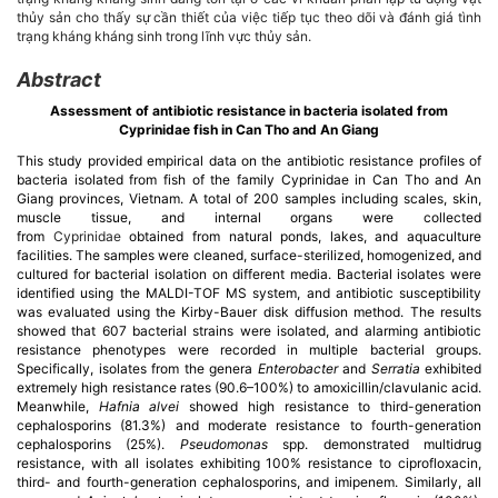
thủy sản cho thấy sự cần thiết của việc tiếp tục theo dõi và đánh giá tình
trạng kháng kháng sinh trong lĩnh vực thủy sản.
Abstract
Assessment of antibiotic resistance in bacteria isolated from
Cyprinidae fish in Can Tho and An Giang
This study provided empirical data on the antibiotic resistance profiles of
bacteria isolated from fish of the family Cyprinidae in Can Tho and An
Giang provinces, Vietnam. A total of 200 samples including scales, skin,
muscle tissue, and internal organs were collected
from
Cyprinidae
obtained from natural ponds, lakes, and aquaculture
facilities. The samples were cleaned, surface-sterilized, homogenized, and
cultured for bacterial isolation on different media. Bacterial isolates were
identified using the MALDI-TOF MS system, and antibiotic susceptibility
was evaluated using the Kirby-Bauer disk diffusion method. The results
showed that 607 bacterial strains were isolated, and alarming antibiotic
resistance phenotypes were recorded in multiple bacterial groups.
Specifically, isolates from the genera
Enterobacter
and
Serratia
exhibited
extremely high resistance rates (90.6–100%) to amoxicillin/clavulanic acid.
Meanwhile,
Hafnia alvei
showed high resistance to third-generation
cephalosporins (81.3%) and moderate resistance to fourth-generation
cephalosporins (25%).
Pseudomonas
spp. demonstrated multidrug
resistance, with all isolates exhibiting 100% resistance to ciprofloxacin,
third- and fourth-generation cephalosporins, and imipenem. Similarly, all