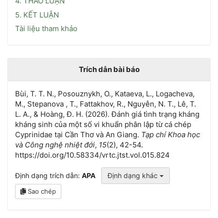
4. THẢO LUẬN
5. KẾT LUẬN
Tài liệu tham khảo
Trích dẫn bài báo
Bùi, T. T. N., Posouznykh, O., Kataeva, L., Logacheva,
M., Stepanova , T., Fattakhov, R., Nguyễn, N. T., Lê, T.
L. A., & Hoàng, Đ. H. (2026). Đánh giá tình trạng kháng
kháng sinh của một số vi khuẩn phân lập từ cá chép
Cyprinidae tại Cần Thơ và An Giang.
Tạp chí Khoa học
và Công nghệ nhiệt đới
,
15
(2), 42-54.
https://doi.org/10.58334/vrtc.jtst.vol.015.824
Định dạng trích dẫn:
APA
Định dạng khác
Sao chép