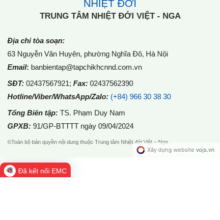
NHIỆT ĐỚI
TRUNG TÂM NHIỆT ĐỚI VIỆT - NGA
Địa chỉ tòa soạn:
63 Nguyễn Văn Huyên, phường Nghĩa Đô, Hà Nội
Email
:
banbientap@tapchikhcnnd.com.vn
SĐT:
02437567921
;
Fax:
02437562390
Hotline/Viber/WhatsApp/Zalo:
(+84) 966 30 38 30
Tổng Biên tập:
TS. Phạm Duy Nam
GPXB:
91/GP-BTTTT ngày 09/04/2024
©Toàn bộ bản quyền nội dung thuộc Trung tâm Nhiệt đới Việt – Nga.
Đã kết nối EMC