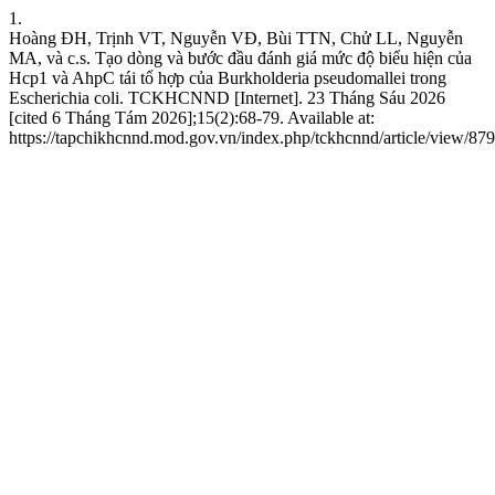
1.
Hoàng ĐH, Trịnh VT, Nguyễn VĐ, Bùi TTN, Chử LL, Nguyễn
MA, và c.s. Tạo dòng và bước đầu đánh giá mức độ biểu hiện của
Hcp1 và AhpC tái tổ hợp của Burkholderia pseudomallei trong
Escherichia coli. TCKHCNND [Internet]. 23 Tháng Sáu 2026
[cited 6 Tháng Tám 2026];15(2):68-79. Available at:
https://tapchikhcnnd.mod.gov.vn/index.php/tckhcnnd/article/view/879