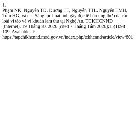
1.
Phạm NK, Nguyễn TD, Dương TT, Nguyễn TTL, Nguyễn TMH,
Trần HG, và c.s. Sàng lọc hoạt tính gây độc tế bào ung thư của các
loài vi tảo và vi khuẩn lam thu tại Nghệ An. TCKHCNND
[Internet]. 19 Tháng Ba 2026 [cited 7 Tháng Tám 2026];15(1):98-
109. Available at:
https://tapchikhcnnd.mod.gov.vn/index.php/tckhcnnd/article/view/801