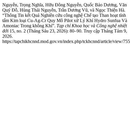
Nguyễn, Trọng Nghĩa, Hữu Đông Nguyễn, Quốc Bảo Dương, Văn
Quý Đỗ, Hùng Thái Nguyễn, Trần Dương Vũ, và Ngọc Thiện Hà.
“Thông Tin kết Quả Nghiên cứu công nghệ Chế tạo Than hoạt tính
tẩm Kim loại Cu-Ag-Cr Quy Mô Pilot xử Lý Khí Hydro Sunfua Và
Amoniac Trong không Khí”.
Tạp chí Khoa học và Công nghệ nhiệt
đới
15, no. 2 (Tháng Sáu 23, 2026): 80–90. Truy cập Tháng Tám 9,
2026.
https://tapchikhcnnd.mod.gov.vn/index.php/tckhcnnd/article/view/755