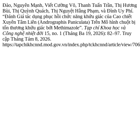
Đào, Nguyên Mạnh, Viết Cường Võ, Thanh Tuấn Trần, Thị Hương
Bùi, Thị Quỳnh Quách, Thị Nguyệt Hằng Phạm, và Đình Uy Phí.
“Đánh Giá tác dụng phục hồi chức năng khứu giác của Cao chiết
Xuyên Tâm Liên (Andrographis Paniculata) Trên Mô hình chuột bị
tổn thương khứu giác bởi Methimazole”.
Tạp chí Khoa học và
Công nghệ nhiệt đới
15, no. 1 (Tháng Ba 19, 2026): 82–97. Truy
cập Tháng Tám 8, 2026.
https://tapchikhcnnd.mod.gov.vn/index.php/tckhcnnd/article/view/706