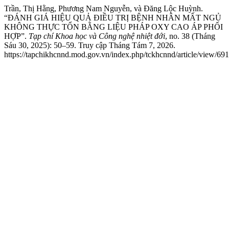
Trần, Thị Hằng, Phương Nam Nguyễn, và Đăng Lộc Huỳnh.
“ĐÁNH GIÁ HIỆU QUẢ ĐIỀU TRỊ BỆNH NHÂN MẤT NGỦ
KHÔNG THỰC TỔN BẰNG LIỆU PHÁP OXY CAO ÁP PHỐI
HỢP”.
Tạp chí Khoa học và Công nghệ nhiệt đới
, no. 38 (Tháng
Sáu 30, 2025): 50–59. Truy cập Tháng Tám 7, 2026.
https://tapchikhcnnd.mod.gov.vn/index.php/tckhcnnd/article/view/691