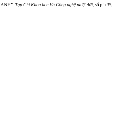
UANH”.
Tạp Chí Khoa học Và Công nghệ nhiệt đới
, số p.h 35,