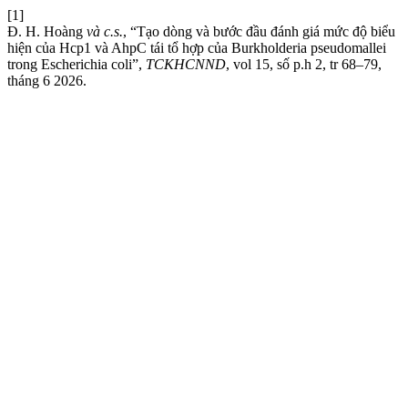
[1]
Đ. H. Hoàng
và c.s.
, “Tạo dòng và bước đầu đánh giá mức độ biểu
hiện của Hcp1 và AhpC tái tổ hợp của Burkholderia pseudomallei
trong Escherichia coli”,
TCKHCNND
, vol 15, số p.h 2, tr 68–79,
tháng 6 2026.