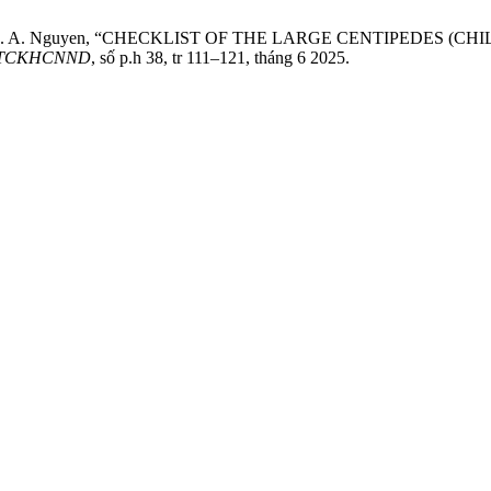
B. Tran, và D. A. Nguyen, “CHECKLIST OF THE LARGE CENTIP
TCKHCNND
, số p.h 38, tr 111–121, tháng 6 2025.