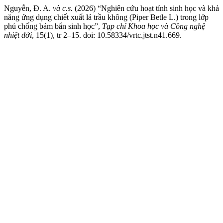
Nguyễn, Đ. A.
và c.s.
(2026) “Nghiên cứu hoạt tính sinh học và khả
năng ứng dụng chiết xuất lá trầu không (Piper Betle L.) trong lớp
phủ chống bám bẩn sinh học”,
Tạp chí Khoa học và Công nghệ
nhiệt đới
, 15(1), tr 2–15. doi: 10.58334/vrtc.jtst.n41.669.