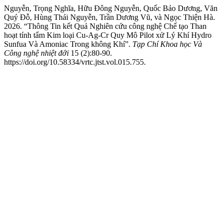
Nguyễn, Trọng Nghĩa, Hữu Đông Nguyễn, Quốc Bảo Dương, Văn
Quý Đỗ, Hùng Thái Nguyễn, Trần Dương Vũ, và Ngọc Thiện Hà.
2026. “Thông Tin kết Quả Nghiên cứu công nghệ Chế tạo Than
hoạt tính tẩm Kim loại Cu-Ag-Cr Quy Mô Pilot xử Lý Khí Hydro
Sunfua Và Amoniac Trong không Khí”.
Tạp Chí Khoa học Và
Công nghệ nhiệt đới
15 (2):80-90.
https://doi.org/10.58334/vrtc.jtst.vol.015.755.