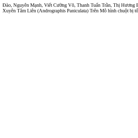
Đào, Nguyên Mạnh, Viết Cường Võ, Thanh Tuấn Trần, Thị Hương Bù
Xuyên Tâm Liên (Andrographis Paniculata) Trên Mô hình chuột bị t