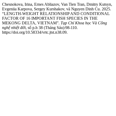
Chesnokova, Irina, Ernes Abliazov, Van Tien Tran, Dmitry Kutsyn,
Evgeniia Karpova, Sergey Kurshakov, và Nguyen Dinh Cu. 2025.
“LENGTH-WEIGHT RELATIONSHIP AND CONDITIONAL
FACTOR OF 16 IMPORTANT FISH SPECIES IN THE
MEKONG DELTA, VIETNAM”.
Tạp Chí Khoa học Và Công
nghệ nhiệt đới
, số p.h 38 (Tháng Sáu):98-110.
https://doi.org/10.58334/vrtc.jtst.n38.09.