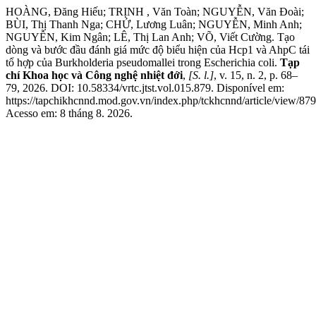
HOÀNG, Đăng Hiếu; TRỊNH , Văn Toàn; NGUYỄN, Văn Đoài;
BÙI, Thị Thanh Nga; CHỬ, Lương Luân; NGUYỄN, Minh Anh;
NGUYỄN, Kim Ngân; LÊ, Thị Lan Anh; VÕ, Viết Cường. Tạo
dòng và bước đầu đánh giá mức độ biểu hiện của Hcp1 và AhpC tái
tổ hợp của Burkholderia pseudomallei trong Escherichia coli.
Tạp
chí Khoa học và Công nghệ nhiệt đới
,
[S. l.]
, v. 15, n. 2, p. 68–
79, 2026. DOI: 10.58334/vrtc.jtst.vol.015.879. Disponível em:
https://tapchikhcnnd.mod.gov.vn/index.php/tckhcnnd/article/view/879
Acesso em: 8 tháng 8. 2026.