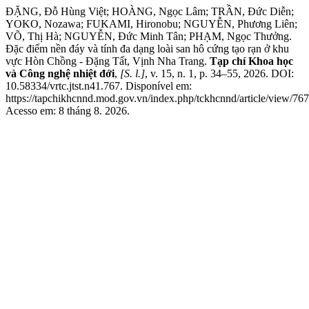
ĐẶNG, Đỗ Hùng Việt; HOÀNG, Ngọc Lâm; TRẦN, Đức Diễn;
YOKO, Nozawa; FUKAMI, Hironobu; NGUYỄN, Phương Liên;
VÕ, Thị Hà; NGUYỄN, Đức Minh Tân; PHẠM, Ngọc Thưởng.
Đặc điểm nền đáy và tính đa dạng loài san hô cứng tạo rạn ở khu
vực Hòn Chồng - Đặng Tất, Vịnh Nha Trang.
Tạp chí Khoa học
và Công nghệ nhiệt đới
,
[S. l.]
, v. 15, n. 1, p. 34–55, 2026. DOI:
10.58334/vrtc.jtst.n41.767. Disponível em:
https://tapchikhcnnd.mod.gov.vn/index.php/tckhcnnd/article/view/767
Acesso em: 8 tháng 8. 2026.