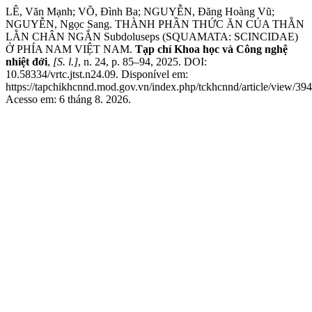
LÊ, Văn Mạnh; VÕ, Đình Ba; NGUYỄN, Đăng Hoàng Vũ;
NGUYỄN, Ngọc Sang. THÀNH PHẦN THỨC ĂN CỦA THẰN
LẰN CHÂN NGẮN Subdoluseps (SQUAMATA: SCINCIDAE)
Ở PHÍA NAM VIỆT NAM.
Tạp chí Khoa học và Công nghệ
nhiệt đới
,
[S. l.]
, n. 24, p. 85–94, 2025. DOI:
10.58334/vrtc.jtst.n24.09. Disponível em:
https://tapchikhcnnd.mod.gov.vn/index.php/tckhcnnd/article/view/394
Acesso em: 6 tháng 8. 2026.