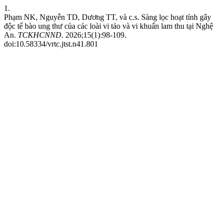
1.
Phạm NK, Nguyễn TD, Dương TT, và c.s. Sàng lọc hoạt tính gây
độc tế bào ung thư của các loài vi tảo và vi khuẩn lam thu tại Nghệ
An.
TCKHCNND
. 2026;15(1):98-109.
doi:10.58334/vrtc.jtst.n41.801