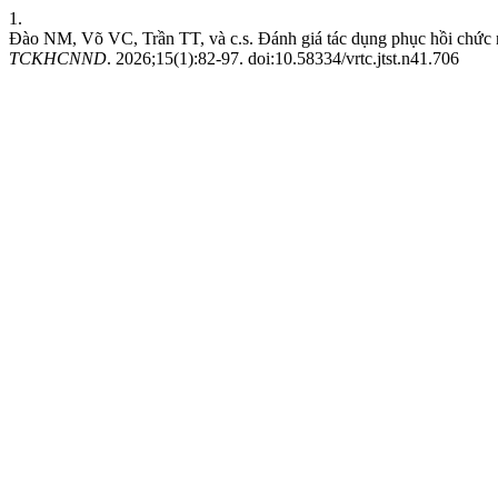
1.
Đào NM, Võ VC, Trần TT, và c.s. Đánh giá tác dụng phục hồi chức n
TCKHCNND
. 2026;15(1):82-97. doi:10.58334/vrtc.jtst.n41.706