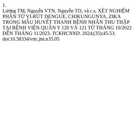
1.
Lương TM, Nguyễn VTN, Nguyễn TD, và c.s. XÉT NGHIỆM
PHÂN TỬ VI-RÚT DENGUE, CHIKUNGUNYA, ZIKA
TRONG MẪU HUYẾT THANH BỆNH NHÂN THU THẬP
TẠI BỆNH VIỆN QUÂN Y 120 VÀ 121 TỪ THÁNG 10/2022
ĐẾN THÁNG 11/2023.
TCKHCNND
. 2024;(35):45-53.
doi:10.58334/vrtc.jtst.n35.05