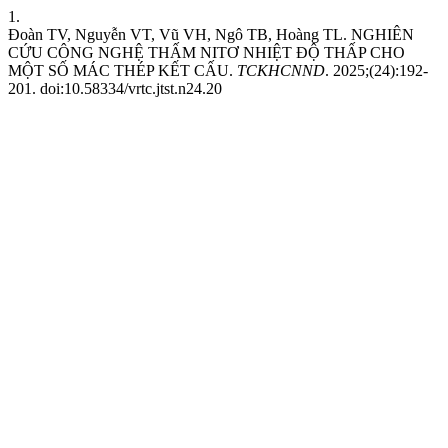
1.
Đoàn TV, Nguyễn VT, Vũ VH, Ngô TB, Hoàng TL. NGHIÊN
CỨU CÔNG NGHỆ THẤM NITƠ NHIỆT ĐỘ THẤP CHO
MỘT SỐ MÁC THÉP KẾT CẤU.
TCKHCNND
. 2025;(24):192-
201. doi:10.58334/vrtc.jtst.n24.20