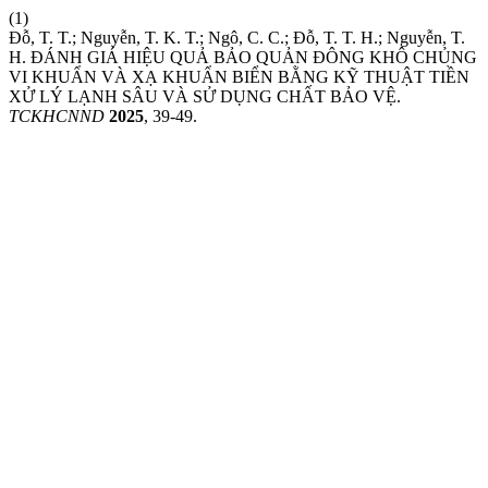
(1)
Đỗ, T. T.; Nguyễn, T. K. T.; Ngô, C. C.; Đỗ, T. T. H.; Nguyễn, T.
H. ĐÁNH GIÁ HIỆU QUẢ BẢO QUẢN ĐÔNG KHÔ CHỦNG
VI KHUẨN VÀ XẠ KHUẨN BIỂN BẰNG KỸ THUẬT TIỀN
XỬ LÝ LẠNH SÂU VÀ SỬ DỤNG CHẤT BẢO VỆ.
TCKHCNND
2025
, 39-49.