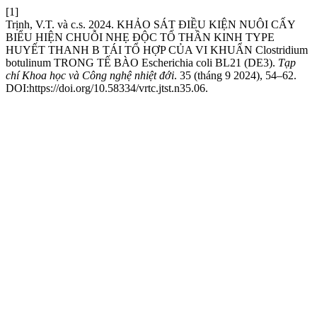
[1]
Trịnh, V.T. và c.s. 2024. KHẢO SÁT ĐIỀU KIỆN NUÔI CẤY
BIỂU HIỆN CHUỖI NHẸ ĐỘC TỐ THẦN KINH TYPE
HUYẾT THANH B TÁI TỔ HỢP CỦA VI KHUẨN Clostridium
botulinum TRONG TẾ BÀO Escherichia coli BL21 (DE3).
Tạp
chí Khoa học và Công nghệ nhiệt đới
. 35 (tháng 9 2024), 54–62.
DOI:https://doi.org/10.58334/vrtc.jtst.n35.06.