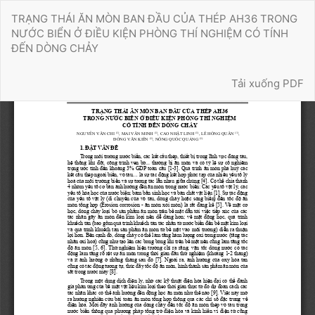
Quay
TRẠNG THÁI ĂN MÒN BAN ĐẦU CỦA THÉP AH36 TRONG
trở
NƯỚC BIỂN Ở ĐIỀU KIỆN PHÒNG THÍ NGHIỆM CÓ TÍNH
lại
ĐẾN DÒNG CHẢY
chi
tiết
Tải xuống
bài
Tải xuống PDF
báo
Đã kết nối EMC