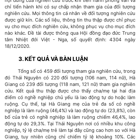
nội dung của nghiên cứu trước khi tiến hành phỏng vấn và
chỉ tiến hành khi có sự chấp nhận tham gia của đối tượng
nghiên cứu. Mọi thông tin cá nhân về đối tượng nghiên cứu
được giữ kín. Các số liệu, thông tin thu thập được chỉ phục
vụ cho mục đích nghiên cứu, không phục vụ cho mục đích
nào khác. Đề tài được thông qua Hội đồng đạo đức Trung
tâm Nhiệt đới Việt - Nga, số quyết định: 4304 ngày
18/12/2020.
3. KẾT QUẢ VÀ BÀN LUẬN
Tổng số có 459 đối tượng tham gia nghiên cứu, trong
đó Thái Nguyên có 220 đối tượng (106 nam, 114 nữ), Hà
Giang có 239 đối tượng (118 nam, 121 nữ) tham gia nghiên
cứu. Kết quả thu thập được cho thấy cha/mẹ tại hai địa
điểm có nghề nghiệp chủ yếu là lao động tự do hoặc làm
ruộng. Cụ thể, tại Hà Giang mẹ của trẻ đa số có nghề
nghiệp là làm ruộng (46,4%) và lao động tự do (23,8%), còn
bố của trẻ có nghề nghiệp là làm ruộng chiếm 46,4%, lao
động tự do 29,3%. Tại Thái Nguyên nơi có nhiều khu công
nghiệp, tỷ lệ cha/mẹ trẻ làm tại đây cũng cao hơn so với Hà
Giang, tuy nhiên cũng chỉ chiếm tỷ lệ khoảng 10%. Các