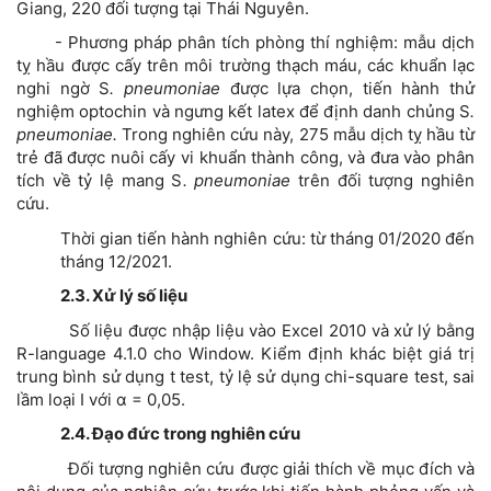
Giang, 220 đối tượng tại Thái Nguyên.
- Phương pháp phân tích phòng thí nghiệm: mẫu dịch
tỵ hầu được cấy trên môi trường thạch máu, các khuẩn lạc
nghi ngờ S
. pneumoniae
được lựa chọn, tiến hành thử
nghiệm optochin và ngưng kết latex để định danh chủng S
.
pneumoniae.
Trong nghiên cứu này, 275 mẫu dịch tỵ hầu từ
trẻ đã được nuôi cấy vi khuẩn thành công, và đưa vào phân
tích về tỷ lệ mang S
. pneumoniae
trên đối tượng nghiên
cứu.
Thời gian tiến hành nghiên cứu: từ tháng 01/2020 đến
tháng 12/2021.
2.3. Xử lý số liệu
Số liệu được nhập liệu vào Excel 2010 và xử lý bằng
R-language 4.1.0 cho Window. Kiểm định khác biệt giá trị
trung bình sử dụng t test, tỷ lệ sử dụng chi-square test, sai
lầm loại I với α = 0,05.
2.4. Đạo đức trong nghiên cứu
Đối tượng nghiên cứu được giải thích về mục đích và