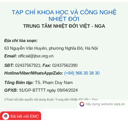
TẠP CHÍ KHOA HỌC VÀ CÔNG NGHỆ
NHIỆT ĐỚI
TRUNG TÂM NHIỆT ĐỚI VIỆT - NGA
Địa chỉ tòa soạn:
63 Nguyễn Văn Huyên, phường Nghĩa Đô, Hà Nội
Email
:
official@jtse.org.vn
SĐT:
02437567921
;
Fax:
02437562390
Hotline/Viber/WhatsApp/Zalo:
(+84) 966 30 38 30
Tổng Biên tập:
TS. Phạm Duy Nam
GPXB:
91/GP-BTTTT ngày 09/04/2024
©Toàn bộ bản quyền nội dung thuộc Trung tâm Nhiệt đới Việt – Nga.
Đã kết nối EMC