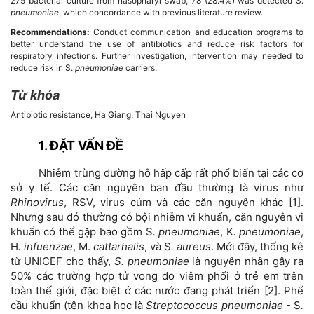
275 bacterial culture from nasopharyl swab, 78 (28.4%) was detected S.
pneumoniae
, which concordance with previous literature review.
Recommendations:
Conduct communication and education programs to
better understand the use of antibiotics and reduce risk factors for
respiratory infections. Further investigation, intervention may needed to
reduce risk in S.
pneumoniae
carriers.
Từ khóa
Antibiotic resistance, Ha Giang, Thai Nguyen
Chi
1. ĐẶT VẤN ĐỀ
tiết
Nhiễm trùng đường hô hấp cấp rất phổ biến tại các cơ
sở y tế. Các căn nguyên ban đầu thường là virus như
bài
Rhinovirus
, RSV, virus cúm và các căn nguyên khác [1].
Nhưng sau đó thường có bội nhiễm vi khuẩn, căn nguyên vi
viết
khuẩn có thể gặp bao gồm S
. pneumoniae
, K
. pneumoniae
,
H
. infuenzae
, M.
cattarhalis
, và S
. aureus
. Mới đây, thống kê
từ UNICEF cho thấy,
S. pneumoniae
là nguyên nhân gây ra
50% các trường hợp tử vong do viêm phổi ở trẻ em trên
toàn thế giới, đặc biệt ở các nước đang phát triển [2]. Phế
cầu khuẩn (tên khoa học là
Streptococcus pneumoniae
- S
.