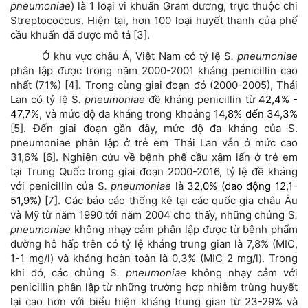
pneumoniae
) là 1 loại vi khuẩn Gram dương, trực thuộc chi
Streptococcus. Hiện tại, hơn 100 loại huyết thanh của phế
cầu khuẩn đã được mô tả [3].
Ở khu vực châu Á, Việt Nam có tỷ lệ S
. pneumoniae
phân lập được trong năm 2000-2001 kháng penicillin cao
nhất (71%) [4]. Trong cùng giai đoạn đó (2000-2005), Thái
Lan có tỷ lệ S
. pneumoniae
đề kháng penicillin từ
42,4% -
47,7%
, và mức độ đa kháng trong khoảng
14,8% đến 34,3%
[5]. Đến giai đoạn gần đây, mức độ đa kháng của S.
pneumoniae phân lập ở trẻ em Thái Lan vẫn ở mức cao
31,6% [6]. Nghiên cứu về bệnh phế cầu xâm lấn ở trẻ em
tại Trung Quốc trong giai đoạn 2000-2016, tỷ lệ đề kháng
với penicillin của S
. pneumoniae
là
32,0% (dao động 12,1-
51,9%)
[7]. Các báo cáo thống kê tại các quốc gia châu Âu
và Mỹ từ năm 1990 tới năm 2004 cho thấy, những chủng S
.
pneumoniae
không nhạy cảm phân lập được từ bệnh phẩm
đường hô hấp trên có tỷ lệ kháng trung gian là 7,8% (MIC,
1-1 mg/l) và kháng hoàn toàn là 0,3% (MIC 2 mg/l). Trong
khi đó, các chủng S
. pneumoniae
không nhạy cảm với
penicillin phân lập từ những trường hợp nhiễm trùng huyết
lại cao hơn với biểu hiện kháng trung gian từ 23-29% và