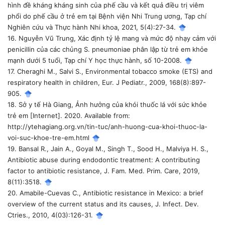
hình đề kháng kháng sinh của phế cầu và kết quả điều trị viêm
phổi do phế cầu ở trẻ em tại Bệnh viện Nhi Trung ương, Tạp chí
Nghiên cứu và Thực hành Nhi khoa, 2021, 5(4):27-34.
16. Nguyễn Vũ Trung, Xác định tỷ lệ mang và mức độ nhạy cảm với
penicillin của các chủng S. pneumoniae phân lập từ trẻ em khỏe
mạnh dưới 5 tuổi, Tạp chí Y học thực hành, số 10-2008.
17. Cheraghi M., Salvi S., Environmental tobacco smoke (ETS) and
respiratory health in children, Eur. J Pediatr., 2009, 168(8):897-
905.
18. Sở y tế Hà Giang, Ảnh hưởng của khói thuốc lá với sức khỏe
trẻ em [Internet]. 2020. Available from:
http://ytehagiang.org.vn/tin-tuc/anh-huong-cua-khoi-thuoc-la-
voi-suc-khoe-tre-em.html
19. Bansal R., Jain A., Goyal M., Singh T., Sood H., Malviya H. S.,
Antibiotic abuse during endodontic treatment: A contributing
factor to antibiotic resistance, J. Fam. Med. Prim. Care, 2019,
8(11):3518.
20. Amabile-Cuevas C., Antibiotic resistance in Mexico: a brief
overview of the current status and its causes, J. Infect. Dev.
Ctries., 2010, 4(03):126-31.