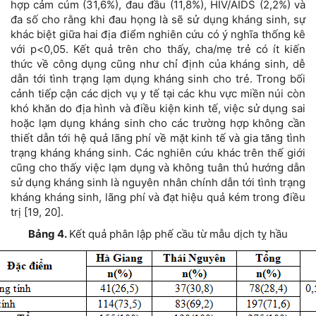
hợp cảm cúm (31,6%), đau đầu (11,8%), HIV/AIDS (2,2%) và
đa số cho rằng khi đau họng là sẽ sử dụng kháng sinh, sự
khác biệt giữa hai địa điểm nghiên cứu có ý nghĩa thống kê
với p<0,05. Kết quả trên cho thấy, cha/mẹ trẻ có ít kiến
thức về công dụng cũng như chỉ định của kháng sinh, dễ
dẫn tới tình trạng lạm dụng kháng sinh cho trẻ. Trong bối
cảnh tiếp cận các dịch vụ y tế tại các khu vực miền núi còn
khó khăn do địa hình và điều kiện kinh tế, việc sử dụng sai
hoặc lạm dụng kháng sinh cho các trường hợp không cần
thiết dẫn tới hệ quả lãng phí về mặt kinh tế và gia tăng tình
trạng kháng kháng sinh. Các nghiên cứu khác trên thế giới
cũng cho thấy việc lạm dụng và không tuân thủ hướng dẫn
sử dụng kháng sinh là nguyên nhân chính dẫn tới tình trạng
kháng kháng sinh, lãng phí và đạt hiệu quả kém trong điều
trị [19, 20].
Bảng 4.
Kết quả phân lập phế cầu từ mẫu dịch tỵ hầu