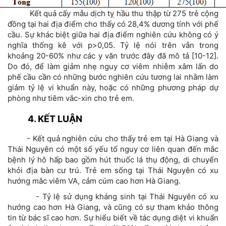
Kết quả cấy mẫu dịch tỵ hầu thu thập từ 275 trẻ cộng
đồng tại hai địa điểm cho thấy có 28,4% dương tính với phế
cầu. Sự khác biệt giữa hai địa điểm nghiên cứu không có ý
nghĩa thống kê với p>0,05. Tỷ lệ nói trên vẫn trong
khoảng 20-60% như các y văn trước đây đã mô tả [10-12].
Do đó, để làm giảm nhẹ nguy cơ viêm nhiễm xâm lấn do
phế cầu cần có những bước nghiên cứu tương lai nhằm làm
giảm tỷ lệ vi khuẩn này, hoặc có những phương pháp dự
phòng như tiêm vắc-xin cho trẻ em.
4. KẾT LUẬN
- Kết quả nghiên cứu cho thấy trẻ em tại Hà Giang và
Thái Nguyên có một số yếu tố nguy cơ liên quan đến mắc
bệnh lý hô hấp bao gồm hút thuốc lá thụ động, di chuyển
khỏi địa bàn cư trú. Trẻ em sống tại Thái Nguyên có xu
hướng mắc viêm VA, cảm cúm cao hơn Hà Giang.
- Tỷ lệ sử dụng kháng sinh tại Thái Nguyên có xu
hướng cao hơn Hà Giang, và cũng có sự tham khảo thông
tin từ bác sĩ cao hơn. Sự hiểu biết về tác dụng diệt vi khuẩn