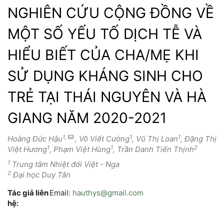
NGHIÊN CỨU CỘNG ĐỒNG VỀ
MỘT SỐ YẾU TỐ DỊCH TỄ VÀ
HIỂU BIẾT CỦA CHA/MẸ KHI
SỬ DỤNG KHÁNG SINH CHO
TRẺ TẠI THÁI NGUYÊN VÀ HÀ
GIANG NĂM 2020-2021
1,
1
1
Hoàng Đức Hậu
, Võ Viết Cường
, Vũ Thị Loan
, Đặng Thị
1
1
2
Việt Hương
, Phạm Việt Hùng
, Trần Danh Tiến Thịnh
1
Trung tâm Nhiệt đới Việt - Nga
2
Đại học Duy Tân
Tác giả liên
Email:
hauthys@gmail.com
hệ: