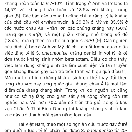
kháng hoàn toàn là 6,7-10%. Tình trạng ở Anh và Ireland là
14,5% với kháng hoàn toàn và 18,5% với kháng trung
gian [8]. Các báo cáo tương tự cũng chỉ ra rằng, tỷ lệ kháng
của phế cầu với erythromycin là 29,3% ở Mỹ và 35,5% ở
các nước châu Âu. Phần lớn các chủng kháng này (60%)
mang gen
mef(A)
và một phần không nhỏ trong số đó
(18,4%) kháng theo cơ chế của gen
erm(B)
[9]. Các nghiên
cứu dịch tễ học ở Anh và Mỹ đã chỉ ra mối tương quan giữa
việc tăng tỷ lệ S.
pneumoniae
kháng penicillin với tỷ lệ kê
đơn thuốc kháng sinh nhóm betalactam. Điều đó cho thấy,
việc lạm dụng kháng sinh đã làm xuất hiện và lan truyền
gen kháng thuốc gây cản trở tiến trình và hiệu quả điều trị.
Mặc dù tình hình kháng kháng sinh có thể thay đổi theo
từng khu vực hay từng quốc gia, nhưng châu Á là một tâm
điểm của kháng kháng sinh. Trong khi đó, nguồn lực cũng
như cơ sở hạ tầng cho giám sát y tế cộng đồng còn rất
nghèo nàn. Với hơn 70% dân số trên thế giới sống ở khu
vực Châu Á Thái Bình Dương thì kháng kháng sinh ở khu
vực này trở thành một gánh nặng toàn cầu.
Tại Việt Nam, theo một số nghiên cứu trước đây ở trẻ
em dưới 5 tuổi, tỷ lệ phân lập được S
. pneumoniae
từ 20-