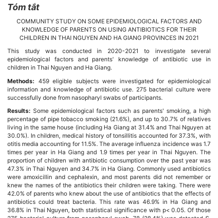
Tóm tắt
Nội
COMMUNITY STUDY ON SOME EPIDEMIOLOGICAL FACTORS AND
dung
KNOWLEDGE OF PARENTS ON USING ANTIBIOTICS FOR THEIR
CHILDREN IN THAI NGUYEN AND HA GIANG PROVINCES IN 2021
chính
This study was conducted in 2020-2021 to investigate several
epidemiological factors and parents' knowledge of antibiotic use in
children in Thai Nguyen and Ha Giang.
của
Methods:
459 eligible subjects were investigated for epidemiological
bài
information and knowledge of antibiotic use. 275 bacterial culture were
successfully done from nasopharyl swabs of participants.
viết
Results:
Some epidemiological factors such as parents' smoking, a high
percentage of pipe tobacco smoking (21.6%), and up to 30.7% of relatives
living in the same house (including Ha Giang at 31.4% and Thai Nguyen at
30.0%). In children, medical history of tonsillitis accounted for 37.3%, with
otitis media accounting for 11.5%. The average influenza incidence was 1.7
times per year in Ha Giang and 1.9 times per year in Thai Nguyen. The
proportion of children with antibiotic consumption over the past year was
47.3% in Thai Nguyen and 34.7% in Ha Giang. Commonly used antibiotics
were amoxicillin and cephalexin, and most parents did not remember or
knew the names of the antibiotics their children were taking. There were
42.0% of parents who knew about the use of antibiotics that the effects of
antibiotics could treat bacteria. This rate was 46.9% in Ha Giang and
36.8% in Thai Nguyen, both statistical significance with p< 0.05. Of those