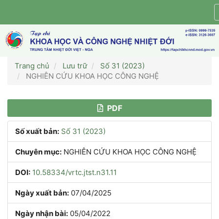
Điều
hướng
chính
Nội
dung
chính
Trang chủ
Lưu trữ
Số 31 (2023)
Thanh
NGHIÊN CỨU KHOA HỌC CÔNG NGHỆ
bên
Thanh
PDF
bên
Số xuất bản:
Số 31 (2023)
bài
Chuyên mục:
NGHIÊN CỨU KHOA HỌC CÔNG NGHỆ
viết
DOI:
10.58334/vrtc.jtst.n31.11
Ngày xuất bản:
07/04/2025
Ngày nhận bài:
05/04/2022