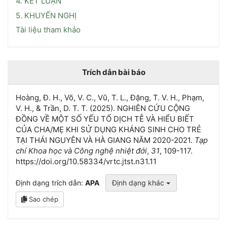
4. KẾT LUẬN
5. KHUYẾN NGHỊ
Tài liệu tham khảo
Trích dẫn bài báo
Hoàng, Đ. H., Võ, V. C., Vũ, T. L., Đặng, T. V. H., Phạm,
V. H., & Trần, D. T. T. (2025). NGHIÊN CỨU CỘNG
ĐỒNG VỀ MỘT SỐ YẾU TỐ DỊCH TỄ VÀ HIỂU BIẾT
CỦA CHA/MẸ KHI SỬ DỤNG KHÁNG SINH CHO TRẺ
TẠI THÁI NGUYÊN VÀ HÀ GIANG NĂM 2020-2021.
Tạp
chí Khoa học và Công nghệ nhiệt đới
,
31
, 109-117.
https://doi.org/10.58334/vrtc.jtst.n31.11
Định dạng trích dẫn:
APA
Định dạng khác
Sao chép