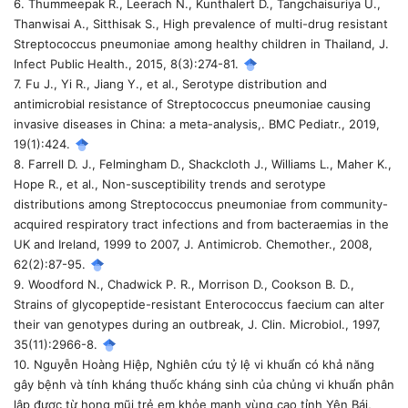
6. Thummeepak R., Leerach N., Kunthalert D., Tangchaisuriya U.,
Thanwisai A., Sitthisak S., High prevalence of multi-drug resistant
Streptococcus pneumoniae among healthy children in Thailand, J.
Infect Public Health., 2015, 8(3):274-81.
7. Fu J., Yi R., Jiang Y., et al., Serotype distribution and
antimicrobial resistance of Streptococcus pneumoniae causing
invasive diseases in China: a meta-analysis,. BMC Pediatr., 2019,
19(1):424.
8. Farrell D. J., Felmingham D., Shackcloth J., Williams L., Maher K.,
Hope R., et al., Non-susceptibility trends and serotype
distributions among Streptococcus pneumoniae from community-
acquired respiratory tract infections and from bacteraemias in the
UK and Ireland, 1999 to 2007, J. Antimicrob. Chemother., 2008,
62(2):87-95.
9. Woodford N., Chadwick P. R., Morrison D., Cookson B. D.,
Strains of glycopeptide-resistant Enterococcus faecium can alter
their van genotypes during an outbreak, J. Clin. Microbiol., 1997,
35(11):2966-8.
10. Nguyễn Hoàng Hiệp, Nghiên cứu tỷ lệ vi khuẩn có khả năng
gây bệnh và tính kháng thuốc kháng sinh của chủng vi khuẩn phân
lập được từ họng mũi trẻ em khỏe mạnh vùng cao tỉnh Yên Bái,