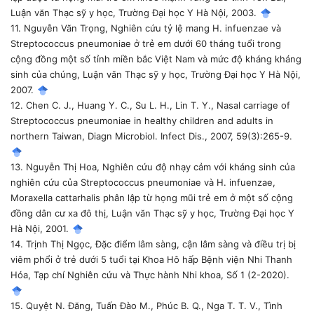
Luận văn Thạc sỹ y học, Trường Đại học Y Hà Nội, 2003.
11. Nguyễn Văn Trọng, Nghiên cứu tỷ lệ mang H. infuenzae và
Streptococcus pneumoniae ở trẻ em dưới 60 tháng tuổi trong
cộng đồng một số tỉnh miền bắc Việt Nam và mức độ kháng kháng
sinh của chúng, Luận văn Thạc sỹ y học, Trường Đại học Y Hà Nội,
2007.
12. Chen C. J., Huang Y. C., Su L. H., Lin T. Y., Nasal carriage of
Streptococcus pneumoniae in healthy children and adults in
northern Taiwan, Diagn Microbiol. Infect Dis., 2007, 59(3):265-9.
13. Nguyễn Thị Hoa, Nghiên cứu độ nhạy cảm với kháng sinh của
nghiên cứu của Streptococcus pneumoniae và H. infuenzae,
Moraxella cattarhalis phân lập từ họng mũi trẻ em ở một số cộng
đồng dân cư xa đô thị, Luận văn Thạc sỹ y học, Trường Đại học Y
Hà Nội, 2001.
14. Trịnh Thị Ngọc, Đặc điểm lâm sàng, cận lâm sàng và điều trị bị
viêm phổi ở trẻ dưới 5 tuổi tại Khoa Hô hấp Bệnh viện Nhi Thanh
Hóa, Tạp chí Nghiên cứu và Thực hành Nhi khoa, Số 1 (2-2020).
15. Quyệt N. Đăng, Tuấn Đào M., Phúc B. Q., Nga T. T. V., Tình