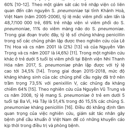
60% [10-12]. Theo một giám sát các trẻ nhập viện có liên
quan đến căn nguyên S
. pneumoniae
tại tỉnh Khánh Hoà,
Việt Nam (năm 2005-2006), tỷ lệ mắc viêm phổi xâm lấn là
48,7/100 000 trẻ, 69% trẻ nhập viện vì viêm phổi do S
.
pneumoniae
, 11% do viêm màng não do S
. pneumoniae
.
Trong giai đoạn trước đây, tỷ lệ số chủng kháng penicillin
trong số các chủng phân lập được theo nghiên cứu của Lê
Thị Hoa và cs năm 2001 là (2%) [13] và của Nguyễn Văn
Trọng và cs năm 2007 là (4,6%) [11]. Trong một nghiên cứu
khác ở trẻ dưới 5 tuổi bị viêm phổi tại Bệnh viện Nhi Thanh
Hóa năm 2017, S
. pneumoniae
phân lập được với tỷ lệ
cao tới 34,5% [14]. Trong giai đoạn 2015-2018, mức độ
kháng kháng sinh của các chủng phế cầu ngày đã trở nên
trầm trọng 73,5% với penixillin V, các chủng đa kháng
chiếm 64% [15]. Theo nghiên cứu của Nguyễn Vũ Trung và
cs năm 2008, tỷ lệ mang S
. pneumoniae
ở trẻ em dưới 5
tuổi tại Ba Vì, Hà Tây là 51,4% trong đó 15,5% các chủng S
.
pneumoniae
kháng penicillin [16]. Điều đó khẳng định tầm
quan trọng của việc nghiên cứu, giám sát tác nhân gây
bệnh phế cầu khuẩn ở Việt Nam để có những khuyến cáo
kịp thời trong điều trị và phòng bệnh.