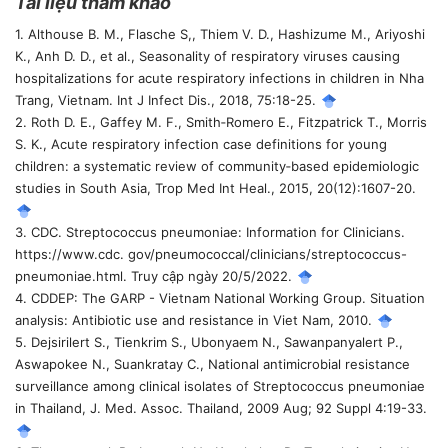
Tài liệu tham khảo
1. Althouse B. M., Flasche S,, Thiem V. D., Hashizume M., Ariyoshi
K., Anh D. D., et al., Seasonality of respiratory viruses causing
hospitalizations for acute respiratory infections in children in Nha
Trang, Vietnam. Int J Infect Dis., 2018, 75:18-25.
2. Roth D. E., Gaffey M. F., Smith‐Romero E., Fitzpatrick T., Morris
S. K., Acute respiratory infection case definitions for young
children: a systematic review of community‐based epidemiologic
studies in South Asia, Trop Med Int Heal., 2015, 20(12):1607-20.
3. CDC. Streptococcus pneumoniae: Information for Clinicians.
https://www.cdc. gov/pneumococcal/clinicians/streptococcus-
pneumoniae.html. Truy cập ngày 20/5/2022.
4. CDDEP: The GARP - Vietnam National Working Group. Situation
analysis: Antibiotic use and resistance in Viet Nam, 2010.
5. Dejsirilert S., Tienkrim S., Ubonyaem N., Sawanpanyalert P.,
Aswapokee N., Suankratay C., National antimicrobial resistance
surveillance among clinical isolates of Streptococcus pneumoniae
in Thailand, J. Med. Assoc. Thailand, 2009 Aug; 92 Suppl 4:19-33.