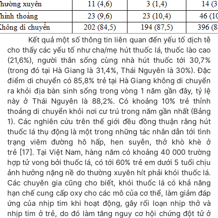
Kết quả một số thông tin liên quan đến yếu tố dịch tễ
cho thấy các yếu tố như cha/mẹ hút thuốc lá, thuốc lào cao
(21,6%), người thân sống cùng nhà hút thuốc tới 30,7%
(trong đó tại Hà Giang là 31,4%, Thái Nguyên là 30%). Đặc
điểm di chuyển có 85,8% trẻ tại Hà Giang không di chuyển
ra khỏi địa bàn sinh sống trong vòng 1 năm gần đây, tỷ lệ
này ở Thái Nguyên là 88,2%. Có khoảng 10% trẻ thỉnh
thoảng di chuyển khỏi nơi cư trú trong năm gần nhất (Bảng
1). Các nghiên cứu trên thế giới đều đồng thuận rằng hút
thuốc lá thụ động là một trong những tác nhân dẫn tới tình
trạng viêm đường hô hấp, hen suyễn, thở khò khè ở
trẻ [17]. Tại Việt Nam, hàng năm có khoảng 40 000 trường
hợp tử vong bởi thuốc lá, có tới 60% trẻ em dưới 5 tuổi chịu
ảnh hưởng nặng nề do thường xuyên hít phải khói thuốc lá.
Các chuyên gia cũng cho biết, khói thuốc lá có khả năng
hạn chế cung cấp oxy cho các mô của cơ thể, làm giảm đáp
ứng của nhịp tim khi hoạt động, gây rối loạn nhịp thở và
nhịp tim ở trẻ, do đó làm tăng nguy cơ hội chứng đột tử ở