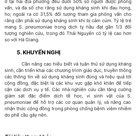
ở tại hai địa phương đều dưới 50% số người được phỏng
vấn, và đa số cho rằng sử dụng kháng sinh khi đau họng,
ho; ngoài ra có 31,5% đối tượng tham gia phỏng vấn cho
rằng cần phải sử dụng kháng sinh khi bị cảm cúm. Tỷ lệ trẻ
mang S.
pneumoniae
trong dịch tỵ hầu đạt gần 1/3 đối
tượng nghiên cứu, trong đó Thái Nguyên có tỷ lệ cao hơn
so với Hà Giang.
5. KHUYẾN NGHỊ
Cần nâng cao hiểu biết và tuân thủ sử dụng kháng
sinh, cần triển khai các chương trình giáo dục, truyền thông
các thông tin về sử dụng kháng sinh đúng và hiệu quả tới
cộng đồng, đặc biệt là các khu vực gặp khó khăn để tiếp
cận các dịch vụ y tế. Các nhà nghiên cứu cần tăng cường
giám sát đặc điểm dịch tễ học, vi sinh vật của S.
pneumoniae
để hỗ trợ các cơ quan quản lý, và nâng cao
nhận thức cộng đồng trong phòng chống bệnh viêm nhiễm
do phế cầu gây nên.