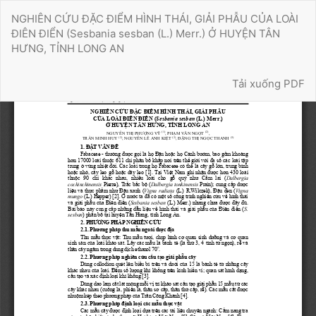
Quay
NGHIÊN CỨU ĐẶC ĐIỂM HÌNH THÁI, GIẢI PHẪU CỦA LOÀI
trở
ĐIÊN ĐIỂN (Sesbania sesban (L.) Merr.) Ở HUYỆN TÂN
lại
HƯNG, TỈNH LONG AN
chi
tiết
Tải xuống
bài
Tải xuống PDF
báo
Đã kết nối EMC